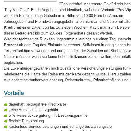
“Gebührenfrei Mastercard Gold” direkt be
“Pay-Vip Gold”. Beide Angebote sind identisch, wobei die Variante “Pay-Vi
wie zum Beispiel einen Gutschein in Höhe von 10,00 Euro bei Amazon.
Jahresgebühr und Fremdwährungsgebühr fallen nicht an und Nutzer erhalten
Kredit
mit einer Dauer von bis zu sieben Wochen. Kauft man zum Beispiel
dieser Betrag erst bis zum 20. des Folgemonats gezahlt werden.
Wird der rechtzeitige Rückzahlungstermin allerdings nur einen Tag übersch
Prozent
ab dem Tag des Einkaufs berechnet. Sollzinsen in der gleichen Hö
Teilzahlfunktion verwendet und nur einen Teil der Schulden am Stichtag zur
Nutzer müssen, wenn sie keine hohen Sollzinsen zahlen wollen, den anfal
begleichen.
Die Luxemburger gewähren noch zusätzliche
Versicherungsleistungen
für R
mindestens die Hälfte der Reise mit der Karte gezahlt wurde. Hierzu zähl
Auslandsreisekrankenversicherung, Reiserücktritts-, Privathaftpflicht- und 
Vorteile
dauerhaft beitragsfreie Kreditkarte
keine Auslandseinsatzgebühr
5 % Reiserückvergütung mit Bestpreisgarantie
flexible Rückzahlung
kostenlose Service-Leistungen und verlängertes Zahlungsziel