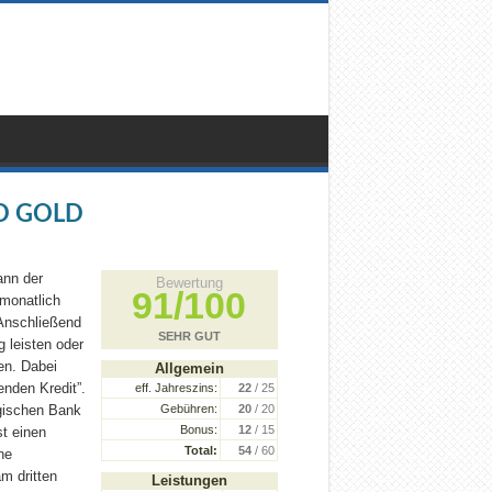
D GOLD
ann der
Bewertung
91/100
 monatlich
 Anschließend
SEHR GUT
 leisten oder
en. Dabei
Allgemein
enden Kredit”.
eff. Jahreszins:
22
/ 25
gischen Bank
Gebühren:
20
/ 20
Bonus:
12
/ 15
t einen
Total:
54
/ 60
ne
m dritten
Leistungen