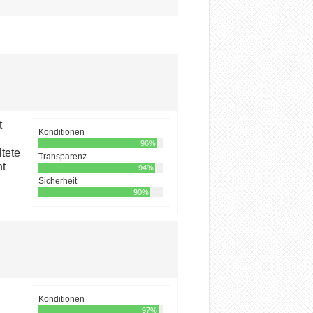
t
Konditionen
96%
tete
Transparenz
ht
94%
Sicherheit
90%
Konditionen
97%