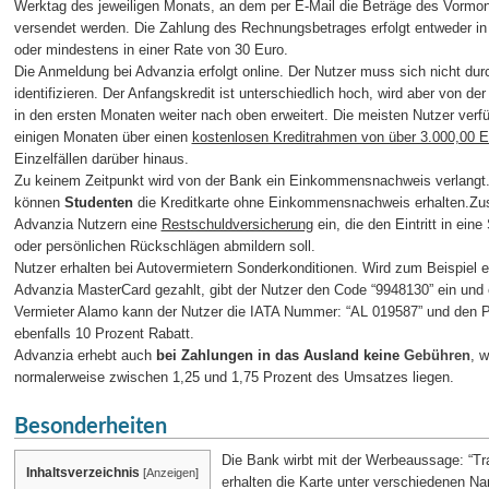
Werktag des jeweiligen Monats, an dem per E-Mail die Beträge des Vormo
versendet werden. Die Zahlung des Rechnungsbetrages erfolgt entweder i
oder mindestens in einer Rate von 30 Euro.
Die Anmeldung bei Advanzia erfolgt online. Der Nutzer muss sich nicht dur
identifizieren. Der Anfangskredit ist unterschiedlich hoch, wird aber von der
in den ersten Monaten weiter nach oben erweitert. Die meisten Nutzer verf
einigen Monaten über einen
kostenlosen Kreditrahmen von über 3.000,00 E
Einzelfällen darüber hinaus.
Zu keinem Zeitpunkt wird von der Bank ein Einkommensnachweis verlangt
können
Studenten
die Kreditkarte ohne Einkommensnachweis erhalten.Zus
Advanzia Nutzern eine
Restschuldversicherung
ein, die den Eintritt in ein
oder persönlichen Rückschlägen abmildern soll.
Nutzer erhalten bei Autovermietern Sonderkonditionen. Wird zum Beispiel ei
Advanzia MasterCard gezahlt, gibt der Nutzer den Code “9948130” ein und 
Vermieter Alamo kann der Nutzer die IATA Nummer: “AL 019587” und den P
ebenfalls 10 Prozent Rabatt.
Advanzia erhebt auch
bei Zahlungen in das Ausland keine
Gebühren
, 
normalerweise zwischen 1,25 und 1,75 Prozent des Umsatzes liegen.
Besonderheiten
Die Bank wirbt mit der Werbeaussage: “Tra
Inhaltsverzeichnis
[
Anzeigen
]
erhalten die Karte unter verschiedenen N