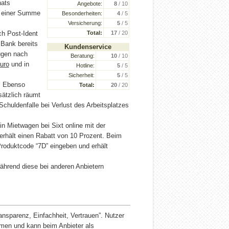
nats
Angebote:
8
/ 10
n einer Summe
Besonderheiten:
4
/ 5
Versicherung:
5
/ 5
ch Post-Ident
Total:
17
/ 20
 Bank bereits
Kundenservice
ügen nach
Beratung:
10
/ 10
uro
und in
Hotline:
5
/ 5
Sicherheit:
5
/ 5
. Ebenso
Total:
20
/ 20
ätzlich räumt
e Schuldenfalle bei Verlust des Arbeitsplatzes
n Mietwagen bei Sixt online mit der
erhält einen Rabatt von 10 Prozent. Beim
roduktcode “7D” eingeben und erhält
während diese bei anderen Anbietern
nsparenz, Einfachheit, Vertrauen”. Nutzer
amen und kann beim Anbieter als