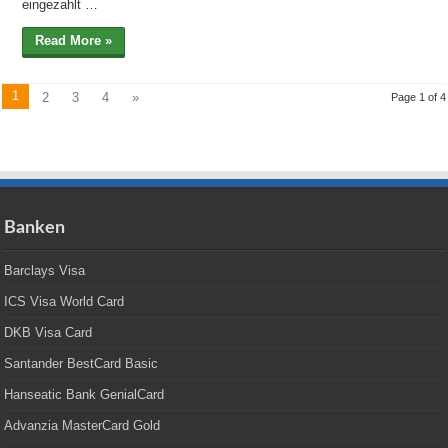
eingezahlt …
Read More »
1
2
3
4
»
Page 1 of 4
Banken
Barclays Visa
ICS Visa World Card
DKB Visa Card
Santander BestCard Basic
Hanseatic Bank GenialCard
Advanzia MasterCard Gold