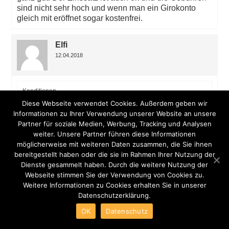
sind nicht sehr hoch und wenn man ein Girokonto
gleich mit eröffnet sogar kostenfrei.
Elfi
12.04.2018
Konditionen
95%
Diese Webseite verwendet Cookies. Außerdem geben wir
Transparenz
Informationen zu Ihrer Verwendung unserer Website an unsere
96%
Partner für soziale Medien, Werbung, Tracking und Analysen
Sicherheit
weiter. Unsere Partner führen diese Informationen
96%
möglicherweise mit weiteren Daten zusammen, die Sie ihnen
Die Karte wird wirklich überall akzeptiert. Es ist mir
bereitgestellt haben oder die sie im Rahmen Ihrer Nutzung der
noch nie passiert dass einmal abgelehnt wurde.
Dienste gesammelt haben. Durch die weitere Nutzung der
Webseite stimmen Sie der Verwendung von Cookies zu.
Weitere Informationen zu Cookies erhalten Sie in unserer
Jannik H.
Datenschutzerklärung.
25.03.2018
OK
Datenschutz