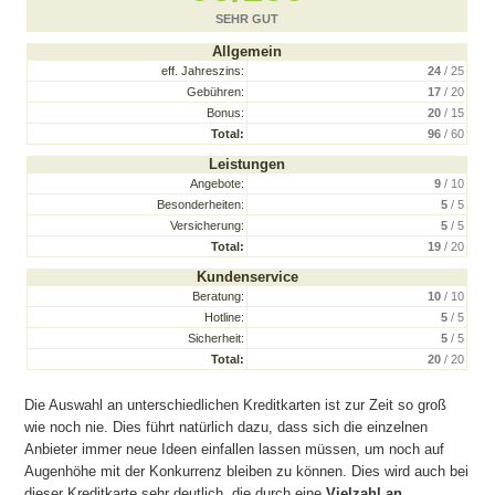
SEHR GUT
Allgemein
eff. Jahreszins:
24
/ 25
Gebühren:
17
/ 20
Bonus:
20
/ 15
Total:
96
/ 60
Leistungen
Angebote:
9
/ 10
Besonderheiten:
5
/ 5
Versicherung:
5
/ 5
Total:
19
/ 20
Kundenservice
Beratung:
10
/ 10
Hotline:
5
/ 5
Sicherheit:
5
/ 5
Total:
20
/ 20
Die Auswahl an unterschiedlichen Kreditkarten ist zur Zeit so groß
wie noch nie. Dies führt natürlich dazu, dass sich die einzelnen
Anbieter immer neue Ideen einfallen lassen müssen, um noch auf
Augenhöhe mit der Konkurrenz bleiben zu können. Dies wird auch bei
dieser Kreditkarte sehr deutlich, die durch eine
Vielzahl an