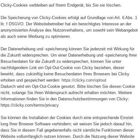
Clicky-Cookies verbleiben auf Ihrem Endgerät, bis Sie sie löschen.
Die Speicherung von Clicky-Cookies erfolgt auf Grundlage von Art. 6 Abs. 1
lit. f DSGVO. Der Websitebetreiber hat ein berechtigtes Interesse an der
anonymisierten Analyse des Nutzerverhaltens, um sowohl sein Webangebot
als auch seine Werbung zu optimieren.
Der Datenerhebung und -speicherung können Sie jederzeit mit Wirkung für
die Zukunft widersprechen. Um einer Datenerhebung und -speicherung Ihrer
Besucherdaten für die Zukunft zu widersprechen, können Sie unter
nachfolgendem Link ein Opt-Out-Cookie von Clicky beziehen, dieser
bewirkt, dass zukünftig keine Besucherdaten Ihres Browsers bei Clicky
erhoben und gespeichert werden:
https://clicky.com/optout
Dadurch wird ein Opt-Out-Cookie gesetzt. Bitte löschen Sie diesen Cookie
nicht, solange Sie Ihren Widerspruch aufrecht erhalten möchten. Weitere
Informationen finden Sie in den Datenschutzbestimmungen von Clicky:
https://clicky.com/terms/privacy
Sie kön­nen die Instal­la­tion der Coo­kies durch eine ent­spre­chende Ein­stel­
lung Ihrer Brow­ser Soft­ware ver­hin­dern; wir wei­sen Sie jedoch dar­auf hin,
dass Sie in die­sem Fall gege­be­nen­falls nicht sämt­li­che Funk­tio­nen die­ser
Web­site voll­um­fäng­lich nut­zen kön­nen. Durch die Nut­zung die­ser Web­site