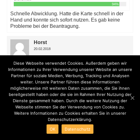
94%
Schnelle Abwicklung. Hatte die Karte schnell in der
Hand und konnte sich sofort nutzen. Es gab keine
Probleme bei der Beantragung.
Horst
20.02.2018
Diese Webseite verwendet Cookies. Außerdem geben wir
Informationen zu Ihrer Verwendung unserer Website an unsere
Konditionen
Partner für soziale Medien, Werbung, Tracking und Analysen
91%
Transparenz
weiter. Unsere Partner führen diese Informationen
90%
möglicherweise mit weiteren Daten zusammen, die Sie ihnen
Sicherheit
bereitgestellt haben oder die sie im Rahmen Ihrer Nutzung der
89%
Dienste gesammelt haben. Durch die weitere Nutzung der
Es hieß kostenlose Bargeldabhebung in ganz
Webseite stimmen Sie der Verwendung von Cookies zu.
Deutschland aber das scheint so nicht ganz zu
Weitere Informationen zu Cookies erhalten Sie in unserer
stimmen…? Habe letztes Mal versucht Geld
Datenschutzerklärung.
abzuheben aber die Karte hat nicht funktoniert!
OK
Datenschutz