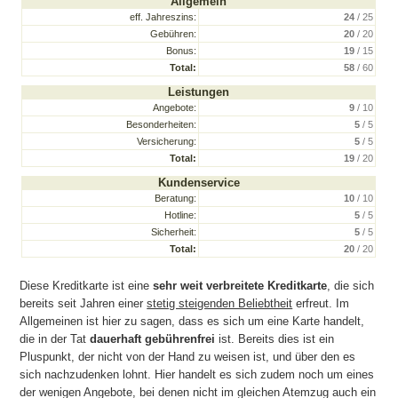
Allgemein
eff. Jahreszins:
24
/ 25
Gebühren:
20
/ 20
Bonus:
19
/ 15
Total:
58
/ 60
Leistungen
Angebote:
9
/ 10
Besonderheiten:
5
/ 5
Versicherung:
5
/ 5
Total:
19
/ 20
Kundenservice
Beratung:
10
/ 10
Hotline:
5
/ 5
Sicherheit:
5
/ 5
Total:
20
/ 20
Diese Kreditkarte ist eine
sehr weit verbreitete Kreditkarte
, die sich
bereits seit Jahren einer
stetig steigenden Beliebtheit
erfreut. Im
Allgemeinen ist hier zu sagen, dass es sich um eine Karte handelt,
die in der Tat
dauerhaft gebührenfrei
ist. Bereits dies ist ein
Pluspunkt, der nicht von der Hand zu weisen ist, und über den es
sich nachzudenken lohnt. Hier handelt es sich zudem noch um eines
der wenigen Angebote, bei denen nicht im gleichen Atemzug auch ein